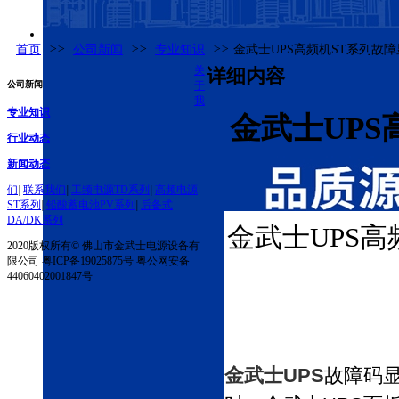
首页
>>
公司新闻
>>
专业知识
>>
金武士UPS高频机ST系列故
关
详细内容
公司新闻
于
我
专业知识
金武士UPS
行业动态
新闻动态
们
|
联系我们
|
工频电源TD系列
|
高频电源
ST系列
|
铅酸蓄电池PV系列
|
后备式
DA/DK系列
金武士UPS
2020版权所有© 佛山市金武士电源设备有
限公司 粤ICP备19025875号 粤公网安备
44060402001847号
金武士UPS
故障码显