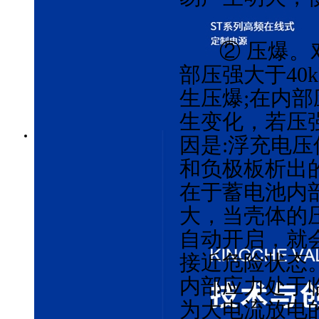
② 压爆。对
部压强大于40
生压爆;在内
生变化，若压
因是:浮充电
和负极板析出
在于蓄电池内
大，当壳体的
自动开启，就会
接近危险状态
内部应力处于
为大电流放电