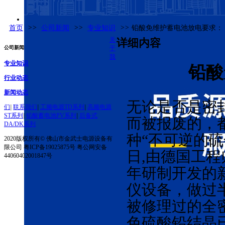
首页
>>
公司新闻
>>
专业知识
>>
铅酸免维护蓄电池放电要求：
关
详细内容
公司新闻
于
我
专业知识
铅酸
行业动态
新闻动态
无论是否是密
们
|
联系我们
|
工频电源TD系列
|
高频电源
ST系列
|
铅酸蓄电池PV系列
|
后备式
而被报废的，
DA/DK系列
种“不可逆的硫化
2020版权所有© 佛山市金武士电源设备有
限公司 粤ICP备19025875号 粤公网安备
日,由德国工程师
44060402001847号
年研制开发的
仪设备，做过
被修理过的全
色硫酸铅结晶